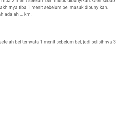
 tiba 2 menit setelah bel masuk dibunyikan. Oleh sebab
akhirnya tiba 1 menit sebelum bel masuk dibunyikan.
ah adalah … km.
telah bel ternyata 1 menit sebelum bel, jadi selisihnya 3