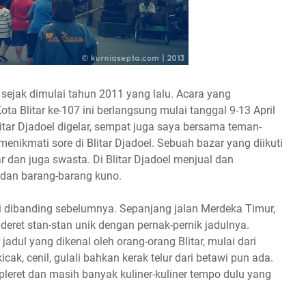
 sejak dimulai tahun 2011 yang lalu. Acara yang
a Blitar ke-107 ini berlangsung mulai tanggal 9-13 April
litar Djadoel digelar, sempat juga saya bersama teman-
menikmati sore di Blitar Djadoel. Sebuah bazar yang diikuti
r dan juga swasta. Di Blitar Djadoel menjual dan
an barang-barang kuno.
amai dibanding sebelumnya. Sepanjang jalan Merdeka Timur,
2 deret stan-stan unik dengan pernak-pernik jadulnya.
adul yang dikenal oleh orang-orang Blitar, mulai dari
kicak, cenil, gulali bahkan kerak telur dari betawi pun ada.
pleret dan masih banyak kuliner-kuliner tempo dulu yang