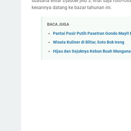
suasana Blitar Djadoel jilid 3, lihat saja foto-
kesannya datang ke bazar tahunan ini.
BACA JUGA
Pantai Pasir Putih Pasetran Gondo Mayit B
Wisata Kuliner di Blitar, Soto Bok Ireng
Hijau dan Sejuknya Kebun Buah Manguna