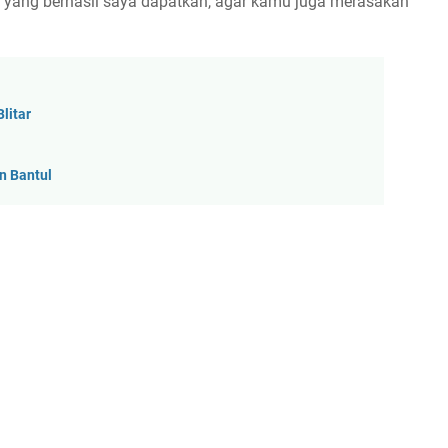
foto yang berhasil saya dapatkan, agar kamu juga merasakan
litar
n Bantul