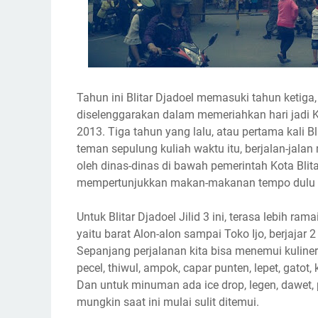
Tahun ini Blitar Djadoel memasuki tahun ketiga,
diselenggarakan dalam memeriahkan hari jadi Kot
2013. Tiga tahun yang lalu, atau pertama kali B
teman sepulung kuliah waktu itu, berjalan-jalan 
oleh dinas-dinas di bawah pemerintah Kota Blita
mempertunjukkan makan-makanan tempo dulu d
Untuk Blitar Djadoel Jilid 3 ini, terasa lebih r
yaitu barat Alon-alon sampai Toko Ijo, berjajar 
Sepanjang perjalanan kita bisa menemui kuliner j
pecel, thiwul, ampok, capar punten, lepet, gatot, 
Dan untuk minuman ada ice drop, legen, dawet, 
mungkin saat ini mulai sulit ditemui.