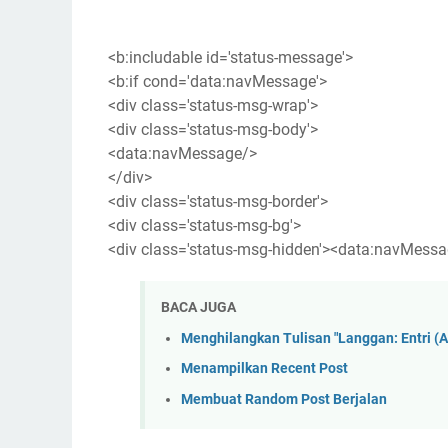
<b:includable id='status-message'>
<b:if cond='data:navMessage'>
<div class='status-msg-wrap'>
<div class='status-msg-body'>
<data:navMessage/>
</div>
<div class='status-msg-border'>
<div class='status-msg-bg'>
<div class='status-msg-hidden'><data:navMessa
BACA JUGA
Menghilangkan Tulisan "Langgan: Entri (
Menampilkan Recent Post
Membuat Random Post Berjalan