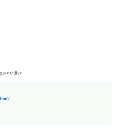
ge/></div>
Atom)"