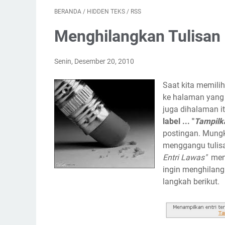
BERANDA
/
HIDDEN TEKS
/
RSS
Menghilangkan Tulisan 
Senin, Desember 20, 2010
Saat kita memili
ke halaman yang 
juga dihalaman it
label ... "
Tampilk
postingan. Mungk
menggangu tulisa
Entri Lawas"
meng
ingin menghilangk
langkah berikut.