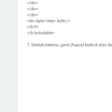
</div>
</div>
</div>
<div style='clear: both;'/>
</b:if>
</b:includable>
7. Setelah ketemu,
ganti (hapus)
kode di atas de