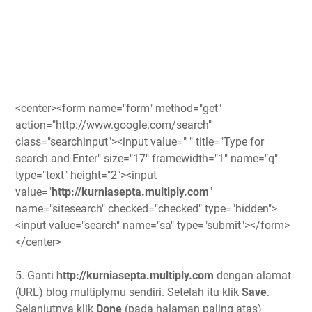
<center><form name="form" method="get"
action="http://www.google.com/search"
class="searchinput"><input value=" " title="Type for
search and Enter" size="17" framewidth="1" name="q"
type="text" height="2"><input
value="
http://kurniasepta.multiply.com
"
name="sitesearch" checked="checked" type="hidden">
<input value="search" name="sa" type="submit"></form>
</center>
5. Ganti
http://kurniasepta.multiply.com
dengan alamat
(URL) blog multiplymu sendiri. Setelah itu klik
Save
.
Selanjutnya klik
Done
(pada halaman paling atas)