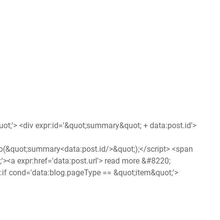
ot;'> <div expr:id='&quot;summary&quot; + data:post.id'>
(&quot;summary<data:post.id/>&quot;);</script> <span
x;'><a expr:href='data:post.url'> read more &#8220;
b:if cond='data:blog.pageType == &quot;item&quot;'>