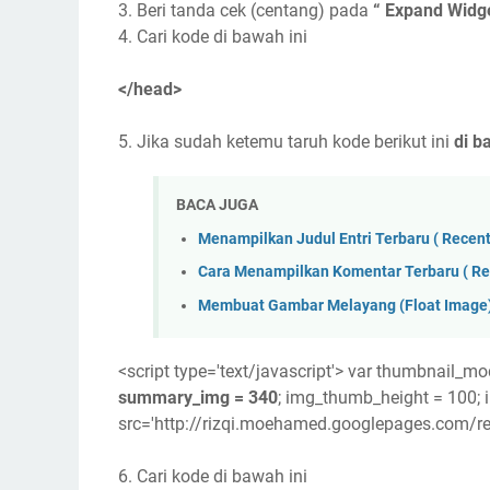
3. Beri tanda cek (centang) pada
“ Expand Widg
4. Cari kode di bawah ini
</head>
5. Jika sudah ketemu taruh kode berikut ini
di 
BACA JUGA
Menampilkan Judul Entri Terbaru ( Recent
Cara Menampilkan Komentar Terbaru ( R
Membuat Gambar Melayang (Float Image)
<script type='text/javascript'> var thumbnail_mo
summary_img = 340
; img_thumb_height = 100; 
src='http://rizqi.moehamed.googlepages.com/rea
6. Cari kode di bawah ini