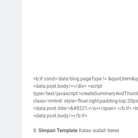
<b:if cond='data:blog.pageType != &quot;item&qu
<data:post.body/></div> <script
type='text/javascript'>createSummaryAndThumb
class='rmlink' style='float:right;padding-top:20p
<data:post.title/>&#8221;</a></span> </b:if> <
<data:post.body/></b:if>
8.
Simpan Template
Kalau sudah beres