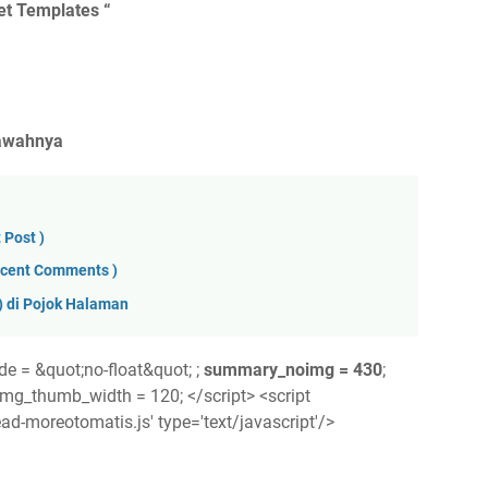
et Templates “
bawahnya
 Post )
ecent Comments )
 di Pojok Halaman
de = &quot;no-float&quot; ;
summary_noimg = 430
;
img_thumb_width = 120; </script> <script
d-moreotomatis.js' type='text/javascript'/>