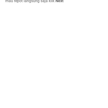
mau repot langsung saja klik
Next