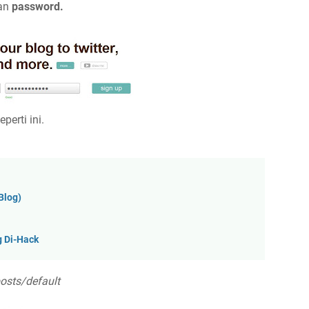
an
password.
perti ini.
Blog)
 Di-Hack
osts/default