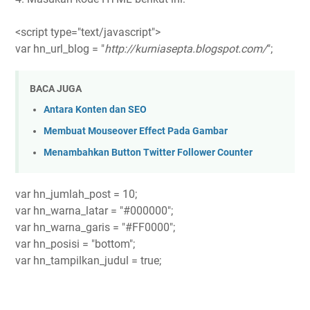
<script type="text/javascript">
var hn_url_blog = "
http://kurniasepta.blogspot.com/
";
BACA JUGA
Antara Konten dan SEO
Membuat Mouseover Effect Pada Gambar
Menambahkan Button Twitter Follower Counter
var hn_jumlah_post = 10;
var hn_warna_latar = "#000000";
var hn_warna_garis = "#FF0000";
var hn_posisi = "bottom";
var hn_tampilkan_judul = true;