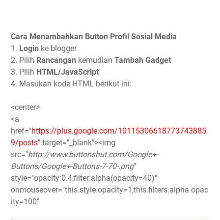
Cara Menambahkan Button Profil Sosial Media
1.
Login
ke blogger
2. Pilih
Rancangan
kemudian
Tambah Gadget
3. Pilih
HTML/JavaScript
4. Masukan kode HTML berikut ini:
<center>
<a
href="
https://plus.google.com/10115306618773743885
9/posts
" target="_blank"><img
src="
http://www.buttonshut.com/Google+-
Buttons/Google+-Buttons-7-70-.png
"
style="opacity:0.4;filter:alpha(opacity=40)"
onmouseover="this.style.opacity=1;this.filters.alpha.opac
ity=100"