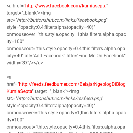
<a href="
http://www.facebook.com/kurniasepta
"
target="_blank"><img
src="
http://buttonshut.com/links/facebook.png
"
style="opacity:0.4;filter:alpha(opacity=40)"
onmouseover="this.style.opacity=1;this.filters.alpha.opac
ity=100"
onmouseout="this.style.opacity=0.4;this.filters.alpha.opa
city=40" alt="Add Facebook" title="Find Me On Facebook"
width="
37
"/></a>
<a
href="
http://feeds.feedburner.com/BelajarNgeblogDiBlog
KurniaSepta
" target="_blank"><img
src="
http://buttonshut.com/links/rssfeed.png
"
style="opacity:0.4;filter:alpha(opacity=40)"
onmouseover="this.style.opacity=1;this.filters.alpha.opac
ity=100"
onmouseout="this.style.opacity=0.4;this.filters.alpha.opa