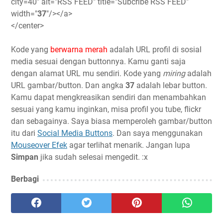
city=40" alt="RSS FEED" title="Subcribe RSS FEED"
width="
37
"/></a>
</center>
Kode yang
berwarna merah
adalah URL profil di sosial
media sesuai dengan buttonnya. Kamu ganti saja
dengan alamat URL mu sendiri. Kode yang
miring
adalah
URL gambar/button. Dan angka
37
adalah lebar button.
Kamu dapat mengkreasikan sendiri dan menambahkan
sesuai yang kamu inginkan, misa profil you tube, flickr
dan sebagainya. Saya biasa memperoleh gambar/button
itu dari
Social Media Buttons
. Dan saya menggunakan
Mouseover Efek
agar terlihat menarik. Jangan lupa
Simpan
jika sudah selesai mengedit. :x
Berbagi