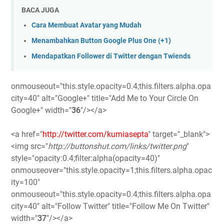
BACA JUGA
Cara Membuat Avatar yang Mudah
Menambahkan Button Google Plus One (+1)
Mendapatkan Follower di Twitter dengan Twiends
onmouseout="this.style.opacity=0.4;this.filters.alpha.opa
city=40" alt="Google+" title="Add Me to Your Circle On
Google+" width="
36
"/></a>
<a href="
http://twitter.com/kurniasepta
" target="_blank">
<img src="
http://buttonshut.com/links/twitter.png
"
style="opacity:0.4;filter:alpha(opacity=40)"
onmouseover="this.style.opacity=1;this.filters.alpha.opac
ity=100"
onmouseout="this.style.opacity=0.4;this.filters.alpha.opa
city=40" alt="Follow Twitter" title="Follow Me On Twitter"
width="
37
"/></a>