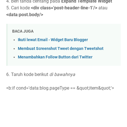
4. Beri tanda centang pada
Expand Template Widget
5. Cari kode
<div class='post-header-line-1'/>
atau
<data:post.body/>
BACA JUGA
Ikuti lewat Email - Widget Baru Blogger
Membuat Screenshot Tweet dengan Tweetshot
Menambahkan Follow Button dari Twitter
6. Taruh kode berikut
di bawahnya
<b:if cond='data:blog.pageType == &quot;item&quot;'>