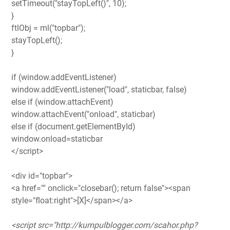
setTimeout("stayTopLeft()", 10);
}
ftlObj = ml("topbar");
stayTopLeft();
}
if (window.addEventListener)
window.addEventListener("load", staticbar, false)
else if (window.attachEvent)
window.attachEvent("onload", staticbar)
else if (document.getElementById)
window.onload=staticbar
</script>
<div id="topbar">
<a href="" onclick="closebar(); return false"><span
style="float:right">[X]</span></a>
<script src="http://kumpulblogger.com/scahor.php?