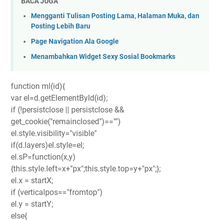
BACA JUGA
Mengganti Tulisan Posting Lama, Halaman Muka, dan
Posting Lebih Baru
Page Navigation Ala Google
Menambahkan Widget Sexy Sosial Bookmarks
function ml(id){
var el=d.getElementById(id);
if (!persistclose || persistclose &&
get_cookie("remainclosed")=="")
el.style.visibility="visible"
if(d.layers)el.style=el;
el.sP=function(x,y)
{this.style.left=x+"px";this.style.top=y+"px";};
el.x = startX;
if (verticalpos=="fromtop")
el.y = startY;
else{