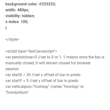
background-color: #333333;
width: 480px;
visibility: hidden;
z-index: 100;
}
</style>
<script type="text/javascript">
var persistclose=0 //set to 0 or 1. 1 means once the bar is
manually closed, it will remain closed for browser
session
var startX = 30 //set x offset of bar in pixels
var startY = 5 //set y offset of bar in pixels
var verticalpos="fromtop" //enter "fromtop" or
"frombottom"