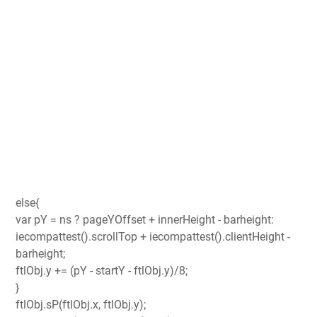
else{
var pY = ns ? pageYOffset + innerHeight - barheight:
iecompattest().scrollTop + iecompattest().clientHeight -
barheight;
ftlObj.y += (pY - startY - ftlObj.y)/8;
}
ftlObj.sP(ftlObj.x, ftlObj.y);