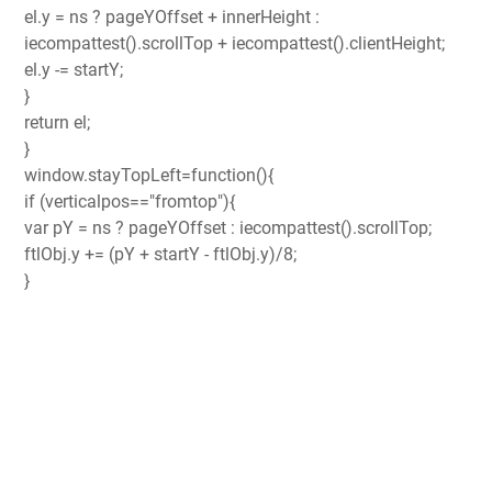
el.y = ns ? pageYOffset + innerHeight :
iecompattest().scrollTop + iecompattest().clientHeight;
el.y -= startY;
}
return el;
}
window.stayTopLeft=function(){
if (verticalpos=="fromtop"){
var pY = ns ? pageYOffset : iecompattest().scrollTop;
ftlObj.y += (pY + startY - ftlObj.y)/8;
}