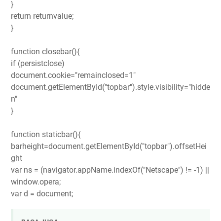
}
return returnvalue;
}
function closebar(){
if (persistclose)
document.cookie="remainclosed=1"
document.getElementById("topbar").style.visibility="hidde
n"
}
function staticbar(){
barheight=document.getElementById("topbar").offsetHei
ght
var ns = (navigator.appName.indexOf("Netscape") != -1) ||
window.opera;
var d = document;