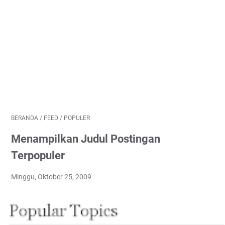
BERANDA
/
FEED
/
POPULER
Menampilkan Judul Postingan
Terpopuler
Minggu, Oktober 25, 2009