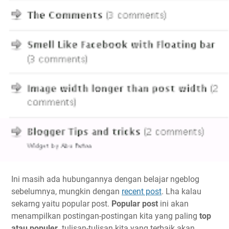
Ini masih ada hubungannya dengan belajar ngeblog
sebelumnya, mungkin dengan
recent post
. Lha kalau
sekarng yaitu popular post.
Popular post
ini akan
menampilkan postingan-postingan kita yang paling
top
atau populer
. tulisan-tulisan kita yang terbaik akan