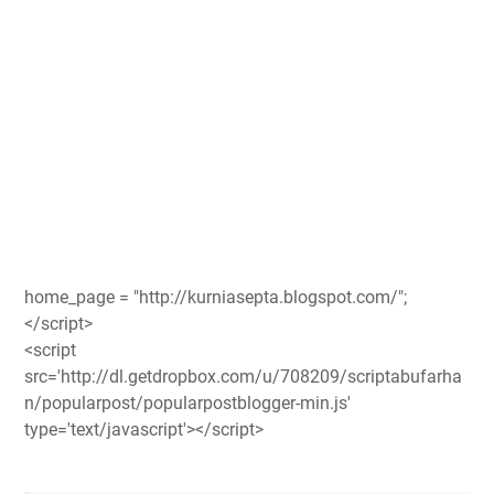
home_page = "http://kurniasepta.blogspot.com/";
</script>
<script
src='http://dl.getdropbox.com/u/708209/scriptabufarha
n/popularpost/popularpostblogger-min.js'
type='text/javascript'></script>