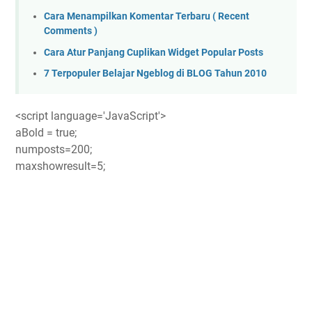
Cara Menampilkan Komentar Terbaru ( Recent
Comments )
Cara Atur Panjang Cuplikan Widget Popular Posts
7 Terpopuler Belajar Ngeblog di BLOG Tahun 2010
<script language='JavaScript'>
aBold = true;
numposts=200;
maxshowresult=5;